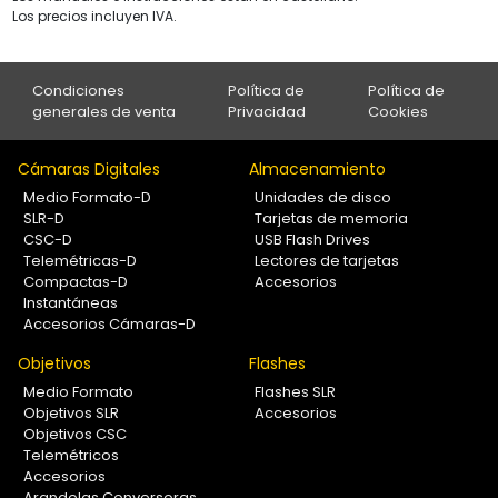
Los precios incluyen IVA.
Condiciones
Política de
Política de
generales de venta
Privacidad
Cookies
Cámaras Digitales
Almacenamiento
Medio Formato-D
Unidades de disco
SLR-D
Tarjetas de memoria
CSC-D
USB Flash Drives
Telemétricas-D
Lectores de tarjetas
Compactas-D
Accesorios
Instantáneas
Accesorios Cámaras-D
Objetivos
Flashes
Medio Formato
Flashes SLR
Objetivos SLR
Accesorios
Objetivos CSC
Telemétricos
Accesorios
Arandelas Conversoras