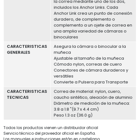
la correa mediante uno de los dos,
incluidos los Anchor Links. Cada
Anchor Link crea un punto de conexión
duradero, de complemento o
complemento a un ojete de correa en
una amplia variedad de cámaras o
binoculares
CARACTERISTICAS
Asegura la cámara o binocular a la
GENERALES
muñeca
Ajustable al tamaño de la muñeca
Cómodo nylon, correas de cuero
Conectores de cámara duraderos y
versátiles
Convierte a Pulsera para Transporte
CARACTERISTICAS
Correa de material: nylon, cuero,
TECNICAS
caucho sintético, aleación de aluminio
Diámetro de medición de la muñeca:
3.8 a 1.8 "(9.7 x 4.4 cm)
Peso 1.3 oz (36.0 g)
Todos los productos vienen un distribuidor oficial
Servicio técnico del proveedor oficial en España.
Los manuales e instrucciones están en castellano.