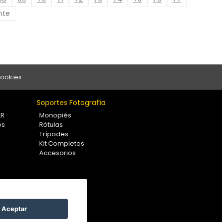
nte
Cookies
Soportes Fotografía
LR
Monopiés
os
Rótulas
Trípodes
Kit Completos
Accesorios
Aceptar