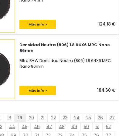
Nano 77mm
124,18 €
Más info >
Densidad Neutra (806) 1.8 64X6 MRC Nano
86mm
Filtro B+W Densidad Neutra (806) 1.8 64X6 MRC
Nano 86mm
184,60 €
Más info >
7
18
19
20
21
22
23
24
25
26
27
3
44
45
46
47
48
49
50
51
52
68
69
70
71
72
73
74
75
76
77