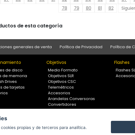
78
79
80
81
82
Siguie
oductos de esta categoría
iones generales de venta
Política de Privacidad
Política de 
namiento
Objetivos
Flashes
es de disco
Medio Formato
Flashes S
as de memoria
Objetivos SLR
Accesori
sh Drives
Objetivos CSC
s de tarjetas
Telemétricos
rios
Accesorios
Arandelas Conversoras
Convertidores
Filtros
Lentes Aproximación
ies
Calibradores
cookies propias y de terceros para analítica.