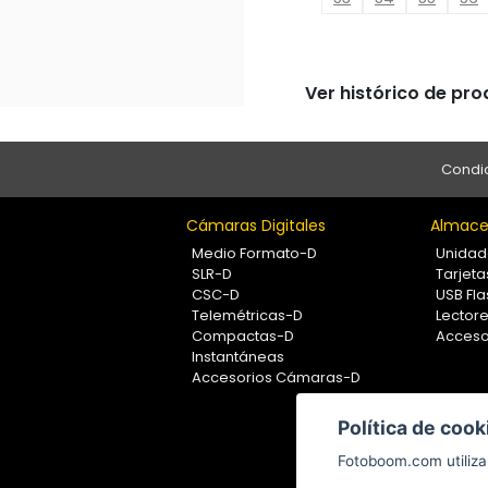
Ver histórico de pr
Condic
Cámaras Digitales
Almace
Medio Formato-D
Unidad
SLR-D
Tarjet
CSC-D
USB Fla
Telemétricas-D
Lectore
Compactas-D
Acceso
Instantáneas
Accesorios Cámaras-D
Política de cook
Fotoboom.com utiliza 