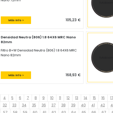
Nano 72mm
105,23 €
Más info >
Densidad Neutra (806) 1.8 64X6 MRC Nano
82mm
Filtro B+W Densidad Neutra (806) 1.8 64X6 MRC
Nano 82mm
168,93 €
Más info >
4
5
6
7
8
9
10
11
12
13
14
15
16
1
32
33
34
35
36
37
38
39
40
41
42
4
57
58
59
60
61
62
63
64
65
66
67