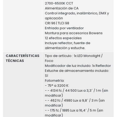
2700-6500K CCT
Alimentación de CA
Control integrado, inalámbrico, DMX y
aplicación
CRI 96 | TLCI 98
Enfriado por ventilador
Montura para accesorios Bowens
12 efectos especiales
Incluye reflector, fuente de
alimentación y estuche.
CARACTERÍSTICAS
Tipo de artículo : 1x LED Monolight /
TÉCNICAS
Foco
Modificador de luz incluido: 1x Reflector
Estuche de almacenamiento incluido:
Sí
Fotometría:
- 75° a 3200 K:
- - 4134 fc / 44 500 Lux a 3,3´ / 1 m (sin
modificar)
- - 462 fc / 4980 Lux a 9,8´ / 3 m (sin
modificar)
- - 175 fc / 1885 Lux a 16,4´ / 5 m (sin
modificar)