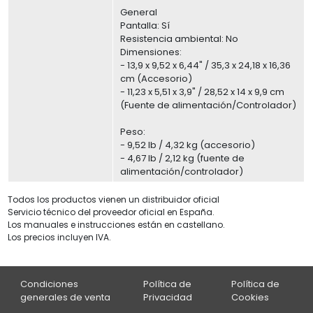
General
Pantalla: Sí
Resistencia ambiental: No
Dimensiones:
- 13,9 x 9,52 x 6,44" / 35,3 x 24,18 x 16,36
cm (Accesorio)
- 11,23 x 5,51 x 3,9" / 28,52 x 14 x 9,9 cm
(Fuente de alimentación/Controlador)
Peso:
- 9,52 lb / 4,32 kg (accesorio)
- 4,67 lb / 2,12 kg (fuente de
alimentación/controlador)
Todos los productos vienen un distribuidor oficial
Servicio técnico del proveedor oficial en España.
Los manuales e instrucciones están en castellano.
Los precios incluyen IVA.
Condiciones
Política de
Política de
generales de venta
Privacidad
Cookies