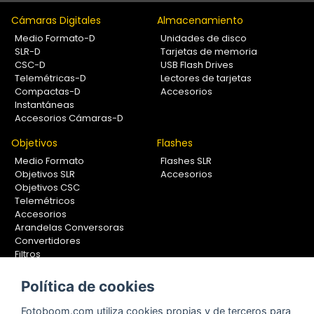
Cámaras Digitales
Almacenamiento
Medio Formato-D
Unidades de disco
SLR-D
Tarjetas de memoria
CSC-D
USB Flash Drives
Telemétricas-D
Lectores de tarjetas
Compactas-D
Accesorios
Instantáneas
Accesorios Cámaras-D
Objetivos
Flashes
Medio Formato
Flashes SLR
Objetivos SLR
Accesorios
Objetivos CSC
Telemétricos
Accesorios
Arandelas Conversoras
Convertidores
Filtros
Lentes Aproximación
Calibradores
Política de cookies
Soportes Fotografía
Fotoboom.com utiliza cookies propias y de terceros para