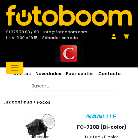
91 375 78 88 / 89
info@fotoboom.com
L - V: 9:00 a 19:15
Sábados cerrado
Ofertas
Novedades
Fabricantes
Contacto
Luz continua
Focos
FC-720B (Bi-color)
Luz Led › Bicolor