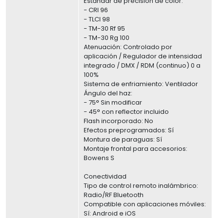
Estándar de precisión de color:
- CRI 96
- TLCI 98
- TM-30 Rf 95
- TM-30 Rg 100
Atenuación: Controlado por
aplicación / Regulador de intensidad
integrado / DMX / RDM (continuo) 0 a
100%
Sistema de enfriamiento: Ventilador
Ángulo del haz:
- 75° Sin modificar
- 45° con reflector incluido
Flash incorporado: No
Efectos preprogramados: Sí
Montura de paraguas: Sí
Montaje frontal para accesorios:
Bowens S
Conectividad
Tipo de control remoto inalámbrico:
Radio/RF Bluetooth
Compatible con aplicaciones móviles:
Sí: Android e iOS