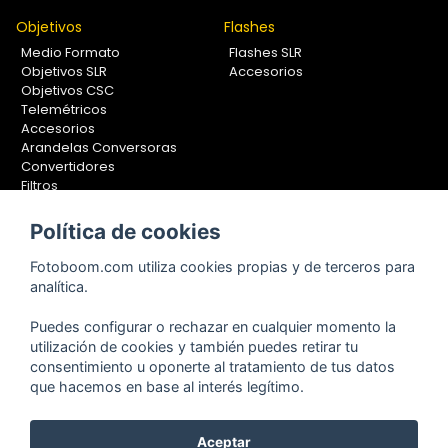
Objetivos
Flashes
Medio Formato
Flashes SLR
Objetivos SLR
Accesorios
Objetivos CSC
Telemétricos
Accesorios
Arandelas Conversoras
Convertidores
Filtros
Lentes Aproximación
Calibradores
Política de cookies
Soportes Fotografía
Fotoboom.com utiliza cookies propias y de terceros para
Monopiés
analítica.
Rótulas
Trípodes
Puedes configurar o rechazar en cualquier momento la
Kit Completos
utilización de cookies y también puedes retirar tu
Accesorios
consentimiento u oponerte al tratamiento de tus datos
que hacemos en base al interés legítimo.
Aceptar
Copyright © 2001-2024, Fotoboom, Fotonet, S.L. CIF. B-83430587