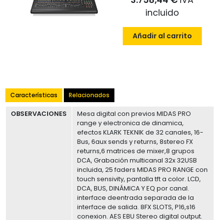
3.758,44 €
IVA
incluido
Añadir al carrito
Características
Relacionados
OBSERVACIONES
Mesa digital con previos MIDAS PRO
range y electronica de dinamica,
efectos KLARK TEKNIK de 32 canales, 16-
Bus, 6aux sends y returns, 8stereo FX
returns,6 matrices de mixer,8 grupos
DCA, Grabación multicanal 32x 32USB
incluida, 25 faders MIDAS PRO RANGE con
touch sensivity, pantalla tft a color. LCD,
DCA, BUS, DINÁMICA Y EQ por canal.
interface deentrada separada de la
interface de salida. 8FX SLOTS, P16,s16
conexion. AES EBU Stereo digital output.