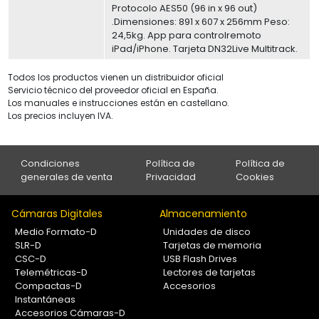
Protocolo AES50 (96 in x 96 out)
.Dimensiones: 891 x 607 x 256mm Peso:
24,5kg. App para controlremoto
iPad/iPhone. Tarjeta DN32Live Multitrack.
Todos los productos vienen un distribuidor oficial
Servicio técnico del proveedor oficial en España.
Los manuales e instrucciones están en castellano.
Los precios incluyen IVA.
Condiciones
Política de
Política de
generales de venta
Privacidad
Cookies
Cámaras Digitales
Almacenamiento
Medio Formato-D
Unidades de disco
SLR-D
Tarjetas de memoria
CSC-D
USB Flash Drives
Telemétricas-D
Lectores de tarjetas
Compactas-D
Accesorios
Instantáneas
Accesorios Cámaras-D