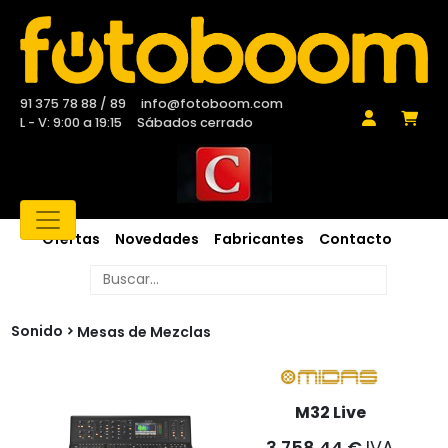
91 375 78 88 / 89
info@fotoboom.com
L - V: 9:00 a 19:15
Sábados cerrado
Ofertas
Novedades
Fabricantes
Contacto
Sonido
Mesas de Mezclas
M32 Live