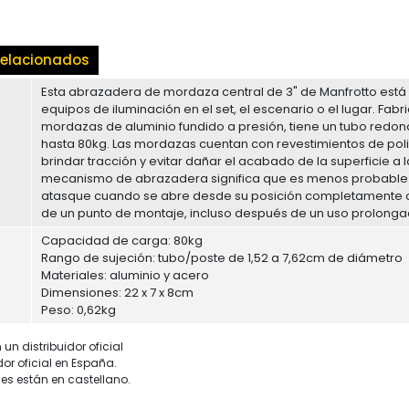
elacionados
Esta abrazadera de mordaza central de 3" de Manfrotto está
equipos de iluminación en el set, el escenario o el lugar. Fa
mordazas de aluminio fundido a presión, tiene un tubo redo
hasta 80kg. Las mordazas cuentan con revestimientos de poli
brindar tracción y evitar dañar el acabado de la superficie a 
mecanismo de abrazadera significa que es menos probable
atasque cuando se abre desde su posición completamente 
de un punto de montaje, incluso después de un uso prolonga
Capacidad de carga: 80kg
Rango de sujeción: tubo/poste de 1,52 a 7,62cm de diámetro
Materiales: aluminio y acero
Dimensiones: 22 x 7 x 8cm
Peso: 0,62kg
un distribuidor oficial
dor oficial en España.
es están en castellano.