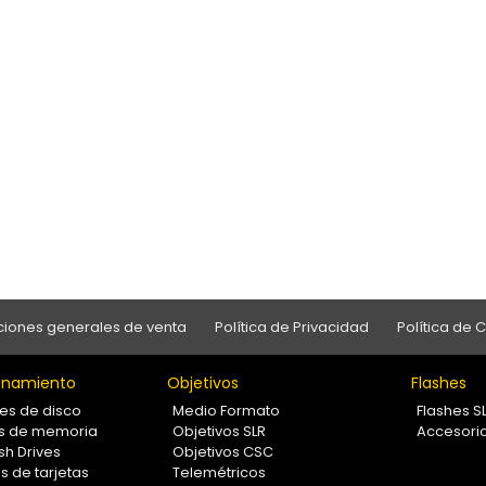
iones generales de venta
Política de Privacidad
Política de 
namiento
Objetivos
Flashes
es de disco
Medio Formato
Flashes S
as de memoria
Objetivos SLR
Accesori
sh Drives
Objetivos CSC
s de tarjetas
Telemétricos