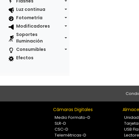
Flashes
Luz continua
Fotometría
Modificadores
Soportes
Iluminación
Consumibles
Efectos
Condic
Cámaras Digitales
Almace
Medio Formato-D
Unidad
SLR-D
Tarjet
CSC-D
USB Fla
Telemétricas-D
Lectore