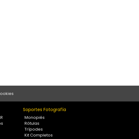
Cookies
Soportes Fotografía
LR
Monopiés
os
Rótulas
Trípodes
Kit Completos