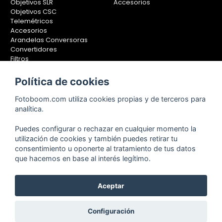
Objetivos SLR
Accesorios
Objetivos CSC
Telemétricos
Accesorios
Arandelas Conversoras
Convertidores
Filtros
Lentes Aproximación
Calibradores
Política de cookies
Soportes Fotografía
Fotoboom.com utiliza cookies propias y de terceros para
Monopiés
analítica.
Rótulas
Trípodes
Puedes configurar o rechazar en cualquier momento la
Kit Completos
utilización de cookies y también puedes retirar tu
Accesorios
consentimiento u oponerte al tratamiento de tus datos
que hacemos en base al interés legítimo.
Copyright © 2001-2024, Fotoboom, Fotonet, S.L. CIF. B-83430587
Aceptar
C/ San Romualdo Nº26 - 28037 Madrid - España
Teléfono de atención al cliente: 91 375 78 88 - 91 375 78 89 Fax: 91
Configuración
304 28 94. Cualquier comentario o sugerencia nos la puedes