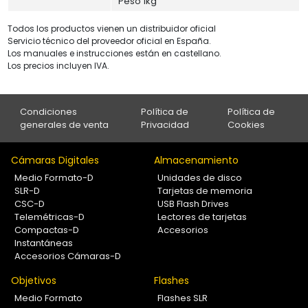
Peso 1kg
Todos los productos vienen un distribuidor oficial
Servicio técnico del proveedor oficial en España.
Los manuales e instrucciones están en castellano.
Los precios incluyen IVA.
Condiciones
Política de
Política de
generales de venta
Privacidad
Cookies
Cámaras Digitales
Almacenamiento
Medio Formato-D
Unidades de disco
SLR-D
Tarjetas de memoria
CSC-D
USB Flash Drives
Telemétricas-D
Lectores de tarjetas
Compactas-D
Accesorios
Instantáneas
Accesorios Cámaras-D
Objetivos
Flashes
Medio Formato
Flashes SLR