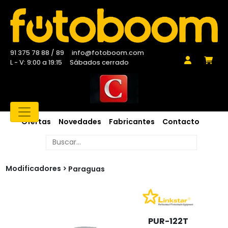
91 375 78 88 / 89
info@fotoboom.com
L - V: 9:00 a 19:15
Sábados cerrado
Ofertas
Novedades
Fabricantes
Contacto
Modificadores
Paraguas
PUR-122T