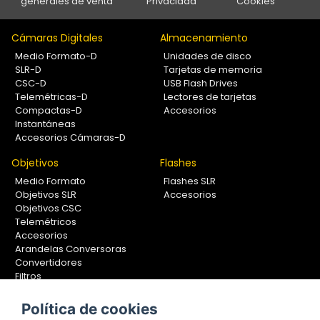
generales de venta
Privacidad
Cookies
Cámaras Digitales
Almacenamiento
Medio Formato-D
Unidades de disco
SLR-D
Tarjetas de memoria
CSC-D
USB Flash Drives
Telemétricas-D
Lectores de tarjetas
Compactas-D
Accesorios
Instantáneas
Accesorios Cámaras-D
Objetivos
Flashes
Medio Formato
Flashes SLR
Objetivos SLR
Accesorios
Objetivos CSC
Telemétricos
Accesorios
Arandelas Conversoras
Convertidores
Filtros
Lentes Aproximación
Calibradores
Política de cookies