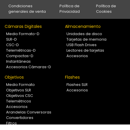
Condiciones
Política de
Política de
generales de venta
Privacidad
Cookies
Cámaras Digitales
Almacenamiento
Medio Formato-D
Unidades de disco
SLR-D
Tarjetas de memoria
CSC-D
USB Flash Drives
Telemétricas-D
Lectores de tarjetas
Compactas-D
Accesorios
Instantáneas
Accesorios Cámaras-D
Objetivos
Flashes
Medio Formato
Flashes SLR
Objetivos SLR
Accesorios
Objetivos CSC
Telemétricos
Accesorios
Arandelas Conversoras
Convertidores
Filtros
Lentes Aproximación