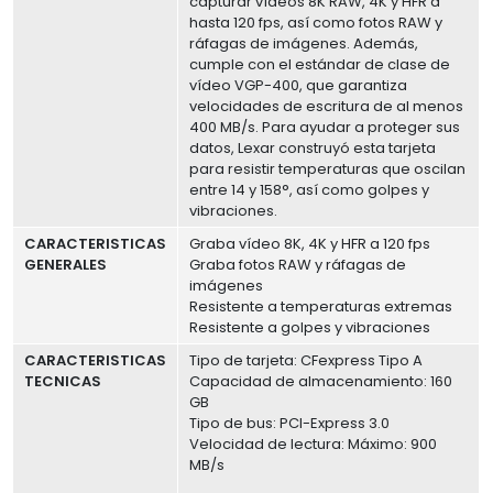
capturar vídeos 8K RAW, 4K y HFR a
hasta 120 fps, así como fotos RAW y
ráfagas de imágenes. Además,
cumple con el estándar de clase de
vídeo VGP-400, que garantiza
velocidades de escritura de al menos
400 MB/s. Para ayudar a proteger sus
datos, Lexar construyó esta tarjeta
para resistir temperaturas que oscilan
entre 14 y 158°, así como golpes y
vibraciones.
CARACTERISTICAS
Graba vídeo 8K, 4K y HFR a 120 fps
GENERALES
Graba fotos RAW y ráfagas de
imágenes
Resistente a temperaturas extremas
Resistente a golpes y vibraciones
CARACTERISTICAS
Tipo de tarjeta: CFexpress Tipo A
TECNICAS
Capacidad de almacenamiento: 160
GB
Tipo de bus: PCI-Express 3.0
Velocidad de lectura: Máximo: 900
MB/s