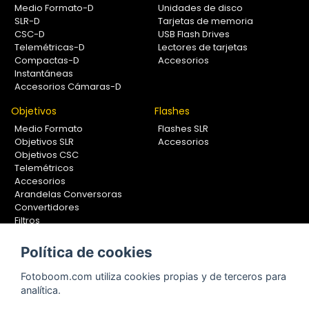
Medio Formato-D
Unidades de disco
SLR-D
Tarjetas de memoria
CSC-D
USB Flash Drives
Telemétricas-D
Lectores de tarjetas
Compactas-D
Accesorios
Instantáneas
Accesorios Cámaras-D
Objetivos
Flashes
Medio Formato
Flashes SLR
Objetivos SLR
Accesorios
Objetivos CSC
Telemétricos
Accesorios
Arandelas Conversoras
Convertidores
Filtros
Lentes Aproximación
Calibradores
Política de cookies
Soportes Fotografía
Fotoboom.com utiliza cookies propias y de terceros para
Monopiés
analítica.
Rótulas