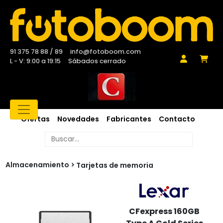
91 375 78 88 / 89
info@fotoboom.com
L - V: 9:00 a 19:15
Sábados cerrado
Ofertas
Novedades
Fabricantes
Contacto
Almacenamiento
Tarjetas de memoria
CFexpress 160GB