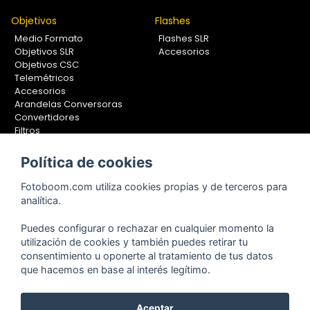
Objetivos
Flashes
Medio Formato
Flashes SLR
Objetivos SLR
Accesorios
Objetivos CSC
Telemétricos
Accesorios
Arandelas Conversoras
Convertidores
Filtros
Lentes Aproximación
Calibradores
Política de cookies
Soportes Fotografía
Fotoboom.com utiliza cookies propias y de terceros para
Monopiés
analítica.
Rótulas
Trípodes
Puedes configurar o rechazar en cualquier momento la
Kit Completos
utilización de cookies y también puedes retirar tu
Accesorios
consentimiento u oponerte al tratamiento de tus datos
que hacemos en base al interés legítimo.
Aceptar
Copyright © 2001-2024, Fotoboom, Fotonet, S.L. CIF. B-83430587