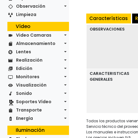
Observación
Limpieza
Características
R
Vídeo
OBSERVACIONES
Video Camaras
Almacenamiento
Lentes
Realización
Edición
CARACTERISTICAS
Monitores
GENERALES
Visualización
Sonido
Soportes Vídeo
Transporte
Energía
Todos los productos vienen 
Servicio técnico del provee
Iluminación
Los manuales e instruccion
Los precios incluyen IVA.