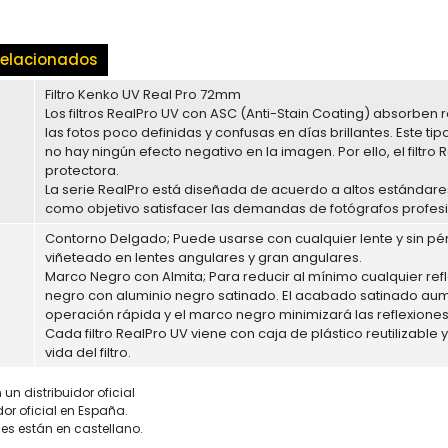
elacionados
Filtro Kenko UV Real Pro 72mm
Los filtros RealPro UV con ASC (Anti-Stain Coating) absorben 
las fotos poco definidas y confusas en días brillantes. Este tip
no hay ningún efecto negativo en la imagen. Por ello, el filt
protectora.
La serie RealPro está diseñada de acuerdo a altos estándares
como objetivo satisfacer las demandas de fotógrafos profes
Contorno Delgado; Puede usarse con cualquier lente y sin pérd
viñeteado en lentes angulares y gran angulares.
Marco Negro con Almita; Para reducir al mínimo cualquier re
negro con aluminio negro satinado. El acabado satinado aume
operación rápida y el marco negro minimizará las reflexiones
Cada filtro RealPro UV viene con caja de plástico reutilizable 
vida del filtro.
un distribuidor oficial
dor oficial en España.
es están en castellano.