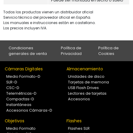
Puede ser montada en techo o suelo
Todos los productos vienen un distribuidor oficial
Servicio técnico del proveedor oficial en España.
Los manuales e instrucciones están en castellano.
Los precios incluyen IVA.
Condiciones
Política de
Política de
generales de venta
Privacidad
Cookies
Cámaras Digitales
Almacenamiento
Medio Formato-D
Unidades de disco
SLR-D
Tarjetas de memoria
CSC-D
USB Flash Drives
Telemétricas-D
Lectores de tarjetas
Compactas-D
Accesorios
Instantáneas
Accesorios Cámaras-D
Objetivos
Flashes
Medio Formato
Flashes SLR