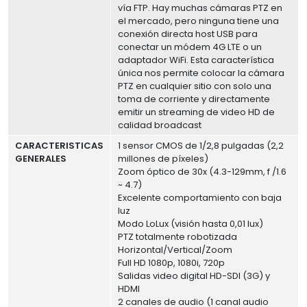
vía FTP. Hay muchas cámaras PTZ en
el mercado, pero ninguna tiene una
conexión directa host USB para
conectar un módem 4G LTE o un
adaptador WiFi. Esta característica
única nos permite colocar la cámara
PTZ en cualquier sitio con solo una
toma de corriente y directamente
emitir un streaming de video HD de
calidad broadcast
CARACTERISTICAS
1 sensor CMOS de 1/2,8 pulgadas (2,2
GENERALES
millones de píxeles)
Zoom óptico de 30x (4.3-129mm, f /1.6
~ 4.7)
Excelente comportamiento con baja
luz
Modo LoLux (visión hasta 0,01 lux)
PTZ totalmente robotizada
Horizontal/Vertical/Zoom
Full HD 1080p, 1080i, 720p
Salidas video digital HD-SDI (3G) y
HDMI
2 canales de audio (1 canal audio