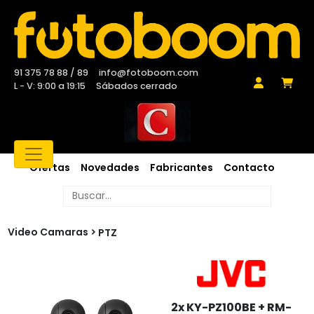
91 375 78 88 / 89
info@fotoboom.com
L - V: 9:00 a 19:15
Sábados cerrado
Ofertas
Novedades
Fabricantes
Contacto
Video Camaras
PTZ
2x KY-PZ100BE + RM-