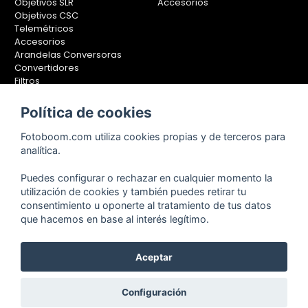
Objetivos SLR
Accesorios
Objetivos CSC
Telemétricos
Accesorios
Arandelas Conversoras
Convertidores
Filtros
Lentes Aproximación
Calibradores
Política de cookies
Soportes Fotografía
Fotoboom.com utiliza cookies propias y de terceros para
Monopiés
analítica.
Rótulas
Trípodes
Puedes configurar o rechazar en cualquier momento la
Kit Completos
utilización de cookies y también puedes retirar tu
Accesorios
consentimiento u oponerte al tratamiento de tus datos
que hacemos en base al interés legítimo.
Aceptar
Copyright © 2001-2024, Fotoboom, Fotonet, S.L. CIF. B-83430587
C/ San Romualdo Nº26 - 28037 Madrid - España
Teléfono de atención al cliente: 91 375 78 88 - 91 375 78 89 Fax: 91
Configuración
304 28 94. Cualquier comentario o sugerencia nos la puedes