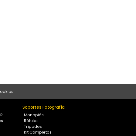
Cookies
Soportes Fotografía
LR
Monopiés
os
Rótulas
Trípodes
Kit Completos