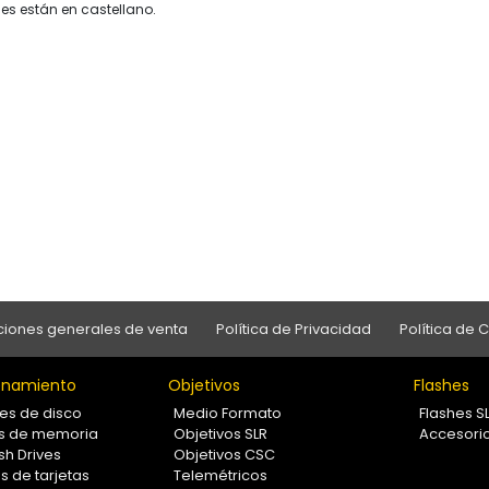
es están en castellano.
iones generales de venta
Política de Privacidad
Política de 
namiento
Objetivos
Flashes
es de disco
Medio Formato
Flashes S
as de memoria
Objetivos SLR
Accesori
sh Drives
Objetivos CSC
s de tarjetas
Telemétricos