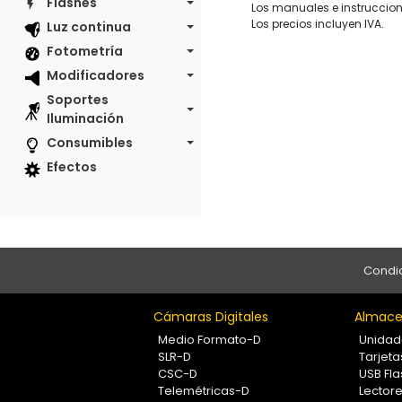
Flashes
Los manuales e instruccion
Los precios incluyen IVA.
Luz continua
Fotometría
Modificadores
Soportes
Iluminación
Consumibles
Efectos
Condic
Cámaras Digitales
Almace
Medio Formato-D
Unidad
SLR-D
Tarjet
CSC-D
USB Fla
Telemétricas-D
Lectore