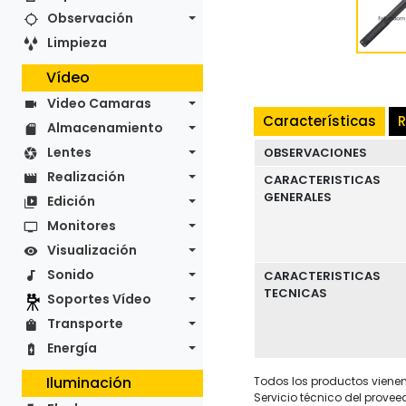
Observación
Limpieza
Vídeo
Video Camaras
Características
R
Almacenamiento
Lentes
OBSERVACIONES
Realización
CARACTERISTICAS
GENERALES
Edición
Monitores
Visualización
Sonido
CARACTERISTICAS
TECNICAS
Soportes Vídeo
Transporte
Energía
Iluminación
Todos los productos vienen 
Servicio técnico del provee