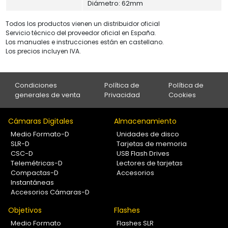
Diámetro: 62mm
Todos los productos vienen un distribuidor oficial
Servicio técnico del proveedor oficial en España.
Los manuales e instrucciones están en castellano.
Los precios incluyen IVA.
Condiciones
Política de
Política de
generales de venta
Privacidad
Cookies
Cámaras Digitales
Almacenamiento
Medio Formato-D
Unidades de disco
SLR-D
Tarjetas de memoria
CSC-D
USB Flash Drives
Telemétricas-D
Lectores de tarjetas
Compactas-D
Accesorios
Instantáneas
Accesorios Cámaras-D
Objetivos
Flashes
Medio Formato
Flashes SLR