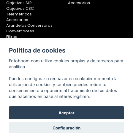
Objetivos SLR
Accesorios
Objetivos CSC
Telemétricos
Accesorios
Arandelas Conversoras
Convertidores
Filtros
Lentes Aproximación
Calibradores
Política de cookies
Soportes Fotografía
Fotoboom.com utiliza cookies propias y de terceros para
Monopiés
analítica.
Rótulas
Trípodes
Puedes configurar o rechazar en cualquier momento la
Kit Completos
utilización de cookies y también puedes retirar tu
Accesorios
consentimiento u oponerte al tratamiento de tus datos
que hacemos en base al interés legítimo.
Copyright © 2001-2024, Fotoboom, Fotonet, S.L. CIF. B-83430587
Aceptar
C/ San Romualdo Nº26 - 28037 Madrid - España
Teléfono de atención al cliente: 91 375 78 88 - 91 375 78 89 Fax: 91
Configuración
304 28 94. Cualquier comentario o sugerencia nos la puedes