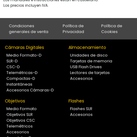
Los precios incluyen IVA.
Condiciones
Política de
Política de
generales de venta
Privacidad
Cookies
Cámaras Digitales
Almacenamiento
Medio Formato-D
Unidades de disco
SLR-D
Tarjetas de memoria
CSC-D
USB Flash Drives
Telemétricas-D
Lectores de tarjetas
Compactas-D
Accesorios
Instantáneas
Accesorios Cámaras-D
Objetivos
Flashes
Medio Formato
Flashes SLR
Objetivos SLR
Accesorios
Objetivos CSC
Telemétricos
Accesorios