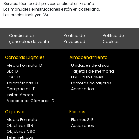
Servicio técnico del proveedor oficial en España.
Los manuales e instrucciones están en castellano.
Los precios incluyen IVA.
Condiciones
Política de
Política de
generales de venta
Privacidad
Cookies
Cámaras Digitales
Almacenamiento
Medio Formato-D
Unidades de disco
SLR-D
Tarjetas de memoria
CSC-D
USB Flash Drives
Telemétricas-D
Lectores de tarjetas
Compactas-D
Accesorios
Instantáneas
Accesorios Cámaras-D
Objetivos
Flashes
Medio Formato
Flashes SLR
Objetivos SLR
Accesorios
Objetivos CSC
Telemétricos