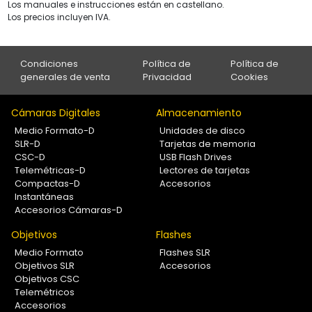
Los manuales e instrucciones están en castellano.
Los precios incluyen IVA.
Condiciones
Política de
Política de
generales de venta
Privacidad
Cookies
Cámaras Digitales
Almacenamiento
Medio Formato-D
Unidades de disco
SLR-D
Tarjetas de memoria
CSC-D
USB Flash Drives
Telemétricas-D
Lectores de tarjetas
Compactas-D
Accesorios
Instantáneas
Accesorios Cámaras-D
Objetivos
Flashes
Medio Formato
Flashes SLR
Objetivos SLR
Accesorios
Objetivos CSC
Telemétricos
Accesorios