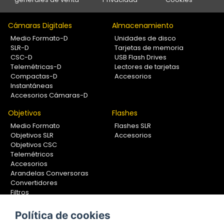
Cámaras Digitales
Almacenamiento
Medio Formato-D
Unidades de disco
SLR-D
Tarjetas de memoria
CSC-D
USB Flash Drives
Telemétricas-D
Lectores de tarjetas
Compactas-D
Accesorios
Instantáneas
Accesorios Cámaras-D
Objetivos
Flashes
Medio Formato
Flashes SLR
Objetivos SLR
Accesorios
Objetivos CSC
Telemétricos
Accesorios
Arandelas Conversoras
Convertidores
Filtros
Lentes Aproximación
Calibradores
Política de cookies