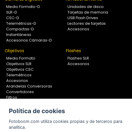
Medio Formato-D
Unidades de disco
SLR-D
Tarjetas de memoria
CSC-D
USB Flash Drives
Telemétricas-D
Lectores de tarjetas
Compactas-D
Accesorios
Instantáneas
Accesorios Cámaras-D
Objetivos
Flashes
Medio Formato
Flashes SLR
Objetivos SLR
Accesorios
Objetivos CSC
Telemétricos
Accesorios
Arandelas Conversoras
Convertidores
Filtros
Lentes Aproximación
Calibradores
Política de cookies
Soportes Fotografía
Fotoboom.com utiliza cookies propias y de terceros para
Monopiés
analítica.