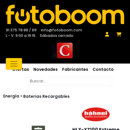
91 375 78 88 / 89
info@fotoboom.com
L - V: 9:00 a 19:15
Sábados cerrado
Ofertas
Novedades
Fabricantes
Contacto
Energía
Baterias Recargables
HLX-XZ100 Extreme