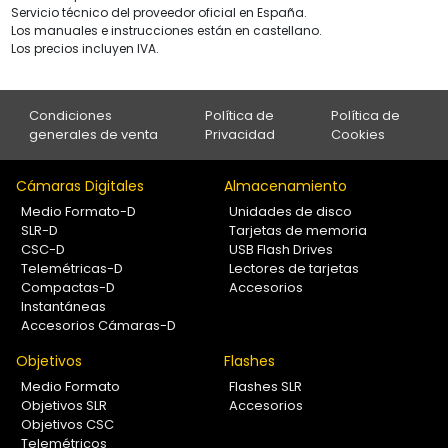
Servicio técnico del proveedor oficial en España.
Los manuales e instrucciones están en castellano.
Los precios incluyen IVA.
Condiciones
Política de
Política de
generales de venta
Privacidad
Cookies
Cámaras Digitales
Almacenamiento
Medio Formato-D
Unidades de disco
SLR-D
Tarjetas de memoria
CSC-D
USB Flash Drives
Telemétricas-D
Lectores de tarjetas
Compactas-D
Accesorios
Instantáneas
Accesorios Cámaras-D
Objetivos
Flashes
Medio Formato
Flashes SLR
Objetivos SLR
Accesorios
Objetivos CSC
Telemétricos