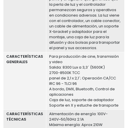
la perla de luz y el controlador
permanezcan seguros y operativos
en condiciones adversas. La luz viene
con el controlador, un cable conector,
un cable de alimentación, un soporte
X-bracket y adaptador para el
montaje, una caja de luz para la
difusión y dos bolsas para transportar
el panel y sus accesorios.
CARACTERÍSTICAS
Para producción de cine, transmisión
GENERALES
y video
Salida: 8300 Lux a 3,3´ (5600K)
2700-8500K TCC
panel de 2,1 x 2,1´; Operación CA/CC
IRC 96 - TLCI 96
A bordo, DMX, Bluetooth, Control de
aplicaciones
Caja de luz, soporte de adaptador
Soporte en X y estuche de transporte
CARACTERÍSTICAS
Alimentación de energía: 100V-
TÉCNICAS
240V~50/60Hz 2.1A
Máxima energía: Aprox 210W