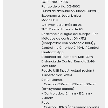
CCT: 2700-8500K
Rango de brillo: 0%-100%
Curva de atenuación: Lineal, Curva S,
Exponencial, Logarítmica
Modo FX: 11
CRI: Promedio, más de 96
TLCI: Promedio, más de 96
Resistencia al agua del cuerpo: IP65
Métodos de control: DMX 512
(compatible con protocolo RDM) /
Control Inalámbrico 2.4GHz / Control
Bluetooth App
Distancia de Bluetooth: Máx. 30m
Distancia de Control Remoto 2.4G:
Máx. 60m
Puesto USB Tipo A: Actualización /
Alimentación 5V=1A
Dimensiones:
- Cuerpo: 650mm x 631mm x 29mm
(excluyendo cables)
- Controlador: 124mm x 132mm x
270mm
Peso:
- Cuerpo: 1.83kg (incluyendo soporte