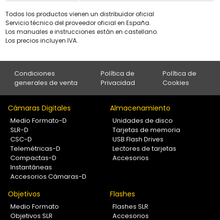
Todos los productos vienen un distribuidor oficial
Servicio técnico del proveedor oficial en España.
Los manuales e instrucciones están en castellano.
Los precios incluyen IVA.
Condiciones
Política de
Política de
generales de venta
Privacidad
Cookies
Cámaras Digitales
Almacenamiento
Medio Formato-D
Unidades de disco
SLR-D
Tarjetas de memoria
CSC-D
USB Flash Drives
Telemétricas-D
Lectores de tarjetas
Compactas-D
Accesorios
Instantáneas
Accesorios Cámaras-D
Objetivos
Flashes
Medio Formato
Flashes SLR
Objetivos SLR
Accesorios