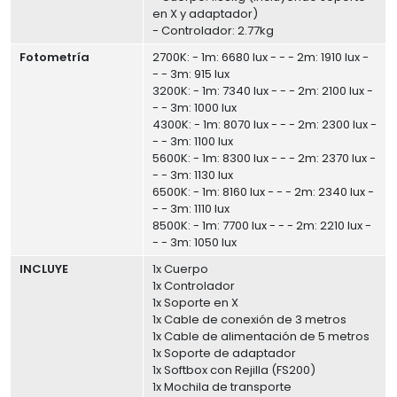
en X y adaptador)
- Controlador: 2.77kg
Fotometría
2700K: - 1m: 6680 lux - - - 2m: 1910 lux -
- - 3m: 915 lux
3200K: - 1m: 7340 lux - - - 2m: 2100 lux -
- - 3m: 1000 lux
4300K: - 1m: 8070 lux - - - 2m: 2300 lux -
- - 3m: 1100 lux
5600K: - 1m: 8300 lux - - - 2m: 2370 lux -
- - 3m: 1130 lux
6500K: - 1m: 8160 lux - - - 2m: 2340 lux -
- - 3m: 1110 lux
8500K: - 1m: 7700 lux - - - 2m: 2210 lux -
- - 3m: 1050 lux
INCLUYE
1x Cuerpo
1x Controlador
1x Soporte en X
1x Cable de conexión de 3 metros
1x Cable de alimentación de 5 metros
1x Soporte de adaptador
1x Softbox con Rejilla (FS200)
1x Mochila de transporte