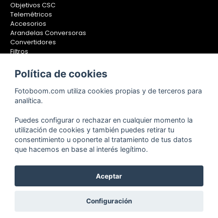
Objetivos CSC
Telemétricos
Accesorios
Arandelas Conversoras
Convertidores
Filtros
Lentes Aproximación
Calibradores
Política de cookies
Soportes Fotografía
Fotoboom.com utiliza cookies propias y de terceros para
Monopiés
analítica.
Rótulas
Trípodes
Puedes configurar o rechazar en cualquier momento la
Kit Completos
utilización de cookies y también puedes retirar tu
Accesorios
consentimiento u oponerte al tratamiento de tus datos
que hacemos en base al interés legítimo.
Copyright © 2001-2024, Fotoboom, Fotonet, S.L. CIF. B-83430587
Aceptar
C/ San Romualdo Nº26 - 28037 Madrid - España
Teléfono de atención al cliente: 91 375 78 88 - 91 375 78 89 Fax: 91
Configuración
304 28 94. Cualquier comentario o sugerencia nos la puedes
hacer llegar
pinchando aquí.