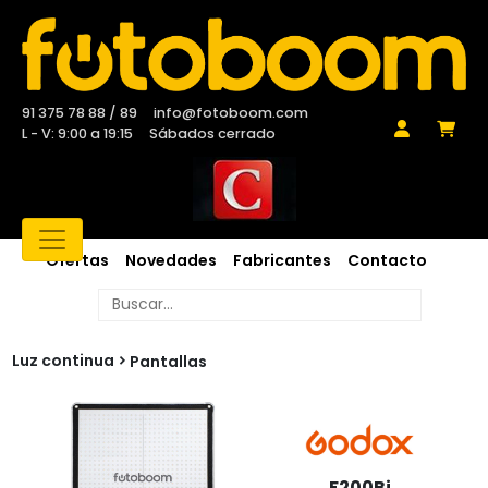
91 375 78 88 / 89
info@fotoboom.com
L - V: 9:00 a 19:15
Sábados cerrado
Ofertas
Novedades
Fabricantes
Contacto
Luz continua
Pantallas
F200Bi