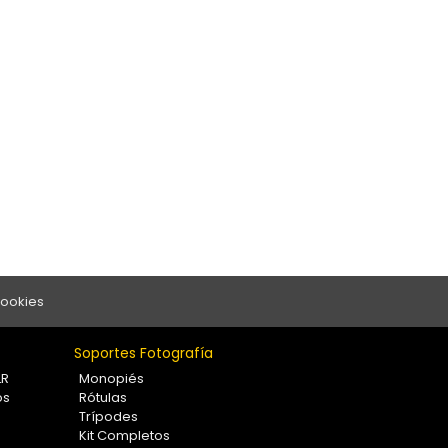
Cookies
Soportes Fotografía
LR
Monopiés
os
Rótulas
Trípodes
Kit Completos