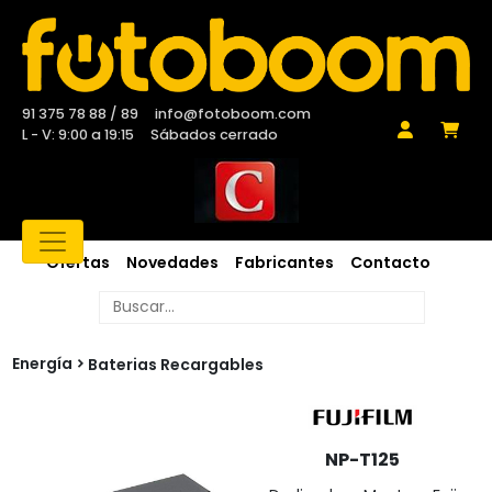
91 375 78 88 / 89
info@fotoboom.com
L - V: 9:00 a 19:15
Sábados cerrado
Ofertas
Novedades
Fabricantes
Contacto
Energía
Baterias Recargables
NP-T125