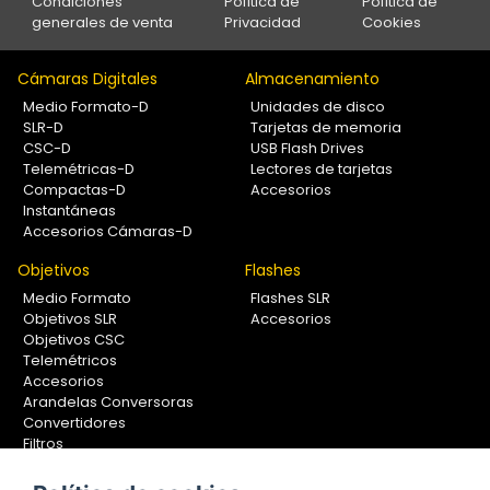
Condiciones
Política de
Política de
generales de venta
Privacidad
Cookies
Cámaras Digitales
Almacenamiento
Medio Formato-D
Unidades de disco
SLR-D
Tarjetas de memoria
CSC-D
USB Flash Drives
Telemétricas-D
Lectores de tarjetas
Compactas-D
Accesorios
Instantáneas
Accesorios Cámaras-D
Objetivos
Flashes
Medio Formato
Flashes SLR
Objetivos SLR
Accesorios
Objetivos CSC
Telemétricos
Accesorios
Arandelas Conversoras
Convertidores
Filtros
Lentes Aproximación
Calibradores