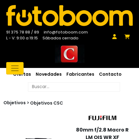
91 375 78 88 / 89
info@fotoboom.com
L - V: 9:00 a 19:15
Sábados cerrado
Ofertas
Novedades
Fabricantes
Contacto
Objetivos
Objetivos CSC
80mm f/2.8 Macro R
LM OIS WR XF