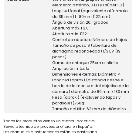
elemento asférico, 3 ED y 1 súper ED)
Longitud focal (equivalente al formato
de 35 mm) f=80mm (122mm)
Ángulo de visión 20,1 grados
Abertura máx. F2.8
Abertura mín. F22
Control de abertura Número de hojas
Tamaño de paso 9 (abertura del
diafragma redondeada) 1/3 EV (19
pasos)
Gama de enfoque 25cm a infinito
Ampliación máx. 1x
Dimensiones externas: Diámetro ×
Longitud (aprox) (distancia desde el
borde de la montura del objetivo de la
cámara) diámetro de 80 mm x 130 mm
Peso (aprox.) (excluyendo tapas y
parasoles)750g
Tamaño del filtro 62 mm de diámetro
Todos los productos vienen un distribuidor oficial
Servicio técnico del proveedor oficial en España.
Los manuales e instrucciones están en castellano.