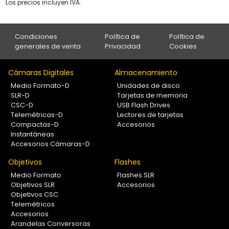
Los precios incluyen IVA.
Condiciones
Política de
Política de
generales de venta
Privacidad
Cookies
Cámaras Digitales
Almacenamiento
Medio Formato-D
Unidades de disco
SLR-D
Tarjetas de memoria
CSC-D
USB Flash Drives
Telemétricas-D
Lectores de tarjetas
Compactas-D
Accesorios
Instantáneas
Accesorios Cámaras-D
Objetivos
Flashes
Medio Formato
Flashes SLR
Objetivos SLR
Accesorios
Objetivos CSC
Telemétricos
Accesorios
Arandelas Conversoras