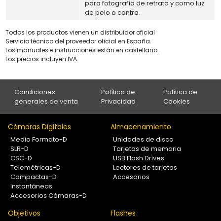
para fotografía de retrato y como luz
de pelo o contra.
Todos los productos vienen un distribuidor oficial
Servicio técnico del proveedor oficial en España.
Los manuales e instrucciones están en castellano.
Los precios incluyen IVA.
Condiciones
Política de
Política de
generales de venta
Privacidad
Cookies
Cámaras Digitales
Almacenamiento
Medio Formato-D
Unidades de disco
SLR-D
Tarjetas de memoria
CSC-D
USB Flash Drives
Telemétricas-D
Lectores de tarjetas
Compactas-D
Accesorios
Instantáneas
Accesorios Cámaras-D
Objetivos
Flashes