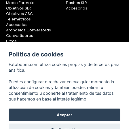
Medio Formato
Flashes SLR
Objetivos SLR
Accesorios
Objetivos CSC
Telemétricos
Accesorios
Arandelas Conversoras
Convertidores
Filtros
Lentes Aproximación
Calibradores
Política de cookies
Soportes Fotografía
Fotoboom.com utiliza cookies propias y de terceros para
Monopiés
analítica.
Rótulas
Trípodes
Puedes configurar o rechazar en cualquier momento la
Kit Completos
utilización de cookies y también puedes retirar tu
Accesorios
consentimiento u oponerte al tratamiento de tus datos
que hacemos en base al interés legítimo.
Aceptar
Copyright © 2001-2024, Fotoboom, Fotonet, S.L. CIF. B-83430587
C/ San Romualdo Nº26 - 28037 Madrid - España
Teléfono de atención al cliente: 91 375 78 88 - 91 375 78 89 Fax: 91