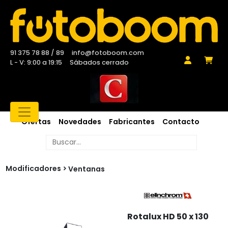
91 375 78 88 / 89
info@fotoboom.com
L - V: 9:00 a 19:15
Sábados cerrado
Ofertas
Novedades
Fabricantes
Contacto
Modificadores
Ventanas
Rotalux HD 50 x 130