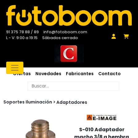
91 375 78 88 / 89
info@fotoboom.com
L - V: 9:00 a 19:15
Sábados cerrado
Ofertas
Novedades
Fabricantes
Contacto
Soportes Iluminación
Adaptadores
S-010 Adaptador
macho 3/8 a hembra