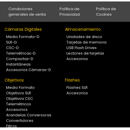
Condiciones
Política de
Política de
generales de venta
Privacidad
Cookies
Cámaras Digitales
Almacenamiento
Medio Formato-D
Unidades de disco
SLR-D
Tarjetas de memoria
CSC-D
USB Flash Drives
Telemétricas-D
Lectores de tarjetas
Compactas-D
Accesorios
Instantáneas
Accesorios Cámaras-D
Objetivos
Flashes
Medio Formato
Flashes SLR
Objetivos SLR
Accesorios
Objetivos CSC
Telemétricos
Accesorios
Arandelas Conversoras
Convertidores
Filtros