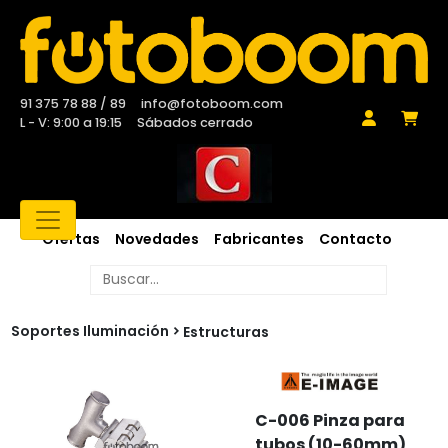
91 375 78 88 / 89
info@fotoboom.com
L - V: 9:00 a 19:15
Sábados cerrado
Ofertas
Novedades
Fabricantes
Contacto
Soportes Iluminación
Estructuras
C-006 Pinza para
tubos (10-60mm)