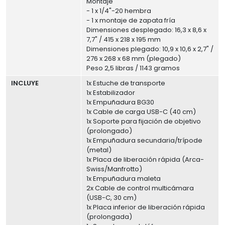
Montaje
- 1 x 1/4"-20 hembra
- 1 x montaje de zapata fría
Dimensiones desplegado: 16,3 x 8,6 x
7,7" / 415 x 218 x 195 mm
Dimensiones plegado: 10,9 x 10,6 x 2,7" /
276 x 268 x 68 mm (plegado)
Peso 2,5 libras / 1143 gramos
INCLUYE
1x Estuche de transporte
1x Estabilizador
1x Empuñadura BG30
1x Cable de carga USB-C (40 cm)
1x Soporte para fijación de objetivo
(prolongado)
1x Empuñadura secundaria/trípode
(metal)
1x Placa de liberación rápida (Arca-
Swiss/Manfrotto)
1x Empuñadura maleta
2x Cable de control multicámara
(USB-C, 30 cm)
1x Placa inferior de liberación rápida
(prolongada)