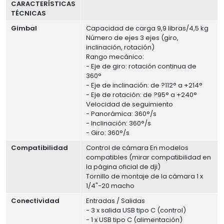
CARACTERÍSTICAS
TÉCNICAS
Gimbal
Capacidad de carga 9,9 libras/4,5 kg
Número de ejes 3 ejes (giro,
inclinación, rotación)
Rango mecánico:
- Eje de giro: rotación continua de
360°
- Eje de inclinación: de ?112° a +214°
- Eje de rotación: de ?95° a +240°
Velocidad de seguimiento
- Panorámica: 360°/s
- Inclinación: 360°/s
- Giro: 360°/s
Compatibilidad
Control de cámara En modelos
compatibles (mirar compatibilidad en
la página oficial de dji)
Tornillo de montaje de la cámara 1 x
1/4"-20 macho
Conectividad
Entradas / Salidas
- 3 x salida USB tipo C (control)
- 1 x USB tipo C (alimentación)