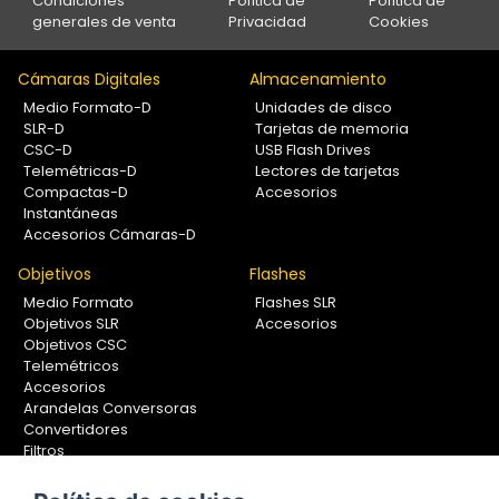
Condiciones
Política de
Política de
generales de venta
Privacidad
Cookies
Cámaras Digitales
Almacenamiento
Medio Formato-D
Unidades de disco
SLR-D
Tarjetas de memoria
CSC-D
USB Flash Drives
Telemétricas-D
Lectores de tarjetas
Compactas-D
Accesorios
Instantáneas
Accesorios Cámaras-D
Objetivos
Flashes
Medio Formato
Flashes SLR
Objetivos SLR
Accesorios
Objetivos CSC
Telemétricos
Accesorios
Arandelas Conversoras
Convertidores
Filtros
Lentes Aproximación
Calibradores