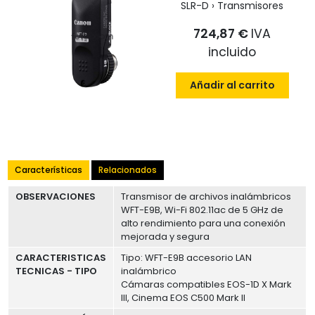
SLR-D › Transmisores
724,87 €
IVA
incluido
Añadir al carrito
Características
Relacionados
OBSERVACIONES
Transmisor de archivos inalámbricos
WFT-E9B, Wi-Fi 802.11ac de 5 GHz de
alto rendimiento para una conexión
mejorada y segura
CARACTERISTICAS
Tipo: WFT-E9B accesorio LAN
TECNICAS - TIPO
inalámbrico
Cámaras compatibles EOS-1D X Mark
III, Cinema EOS C500 Mark II