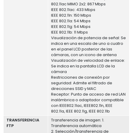
802.11ac MIMO 2x2: 867 Mbps
IEEE 802.11ac: 433 Mbps
IEEE 802.11n: 150 Mbps
IEEE 802.11a: 54 Mbps
IEEE 802.11g: 54 Mbps
IEEE 802.11b: 11 Mbps
Visualización de potencia de señal: Se
indica en una escala de uno a cuatro
en el panel LCD posterior de las
cámaras, con un icono de antena
Visualización de velocidad de enlace:
Se indica en la pantalla LCD de la
cámara
Restricciones de conexión por
seguridad: Admite el filtrado de
direcciones SSID y MAC
Receptor: Punto de acceso de red LAN
inalámbrica o adaptador compatible
con IEEE802.11ac, IEEE802.11n, IEEE
802.11a, IEEE 802.11g, IEEE 802.11b
TRANSFERENCIA
Transferencia de imagen: 1.
FTP
Transferencia automática
2. Selección/transferencia de