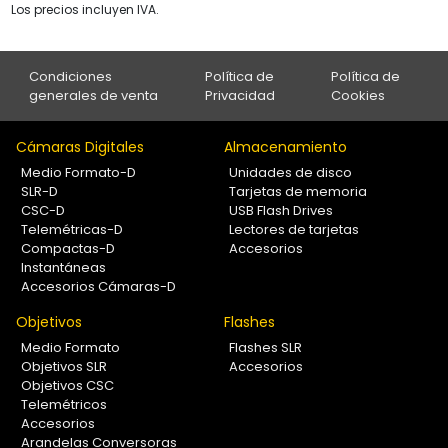
Los precios incluyen IVA.
Condiciones
Política de
Política de
generales de venta
Privacidad
Cookies
Cámaras Digitales
Almacenamiento
Medio Formato-D
Unidades de disco
SLR-D
Tarjetas de memoria
CSC-D
USB Flash Drives
Telemétricas-D
Lectores de tarjetas
Compactas-D
Accesorios
Instantáneas
Accesorios Cámaras-D
Objetivos
Flashes
Medio Formato
Flashes SLR
Objetivos SLR
Accesorios
Objetivos CSC
Telemétricos
Accesorios
Arandelas Conversoras