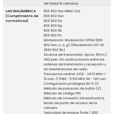
de hasta 10 cámaras
LAN INALÁMBRICA
IEEE 802.11ac MIMO 2x2
(Cumplimiento de
IEEE 802.11ac
normativas)
IEEE 802.11a
IEEE 802.11g
IEEE 802.11b
IEEE 802.11n
Modulación: Modulación OFDM (IEEE
802.11ac, n, a, g) //Modulación DS-SS
(IEEE 802.11b)
Alcance de transmisión: Aprox. 150 m /
492 pies. Sin obstrucciones entre las
antenas de transmisión y recepción y
sin interferencias de radio
Frecuencia central: 2412 - 2472 MHz 1 -
13 can. // 5180 - 5700 MHz 36 - 140 can.
Configuración protegida Wi-Fi (1)
Método de pulsación de botón (2)
Método de código PIN
Método de conexión: Infraestructura,
Modo de punto de acceso de la
cámara
Velocidad de enlace (máx.): IEEE