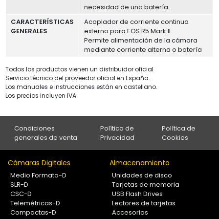
necesidad de una batería.
CARACTERÍSTICAS
Acoplador de corriente continua
GENERALES
externo para EOS R5 Mark II
Permite alimentación de la cámara
mediante corriente alterna o batería
Todos los productos vienen un distribuidor oficial
Servicio técnico del proveedor oficial en España.
Los manuales e instrucciones están en castellano.
Los precios incluyen IVA.
Condiciones
Política de
Política de
generales de venta
Privacidad
Cookies
Cámaras Digitales
Almacenamiento
Medio Formato-D
Unidades de disco
SLR-D
Tarjetas de memoria
CSC-D
USB Flash Drives
Telemétricas-D
Lectores de tarjetas
Compactas-D
Accesorios