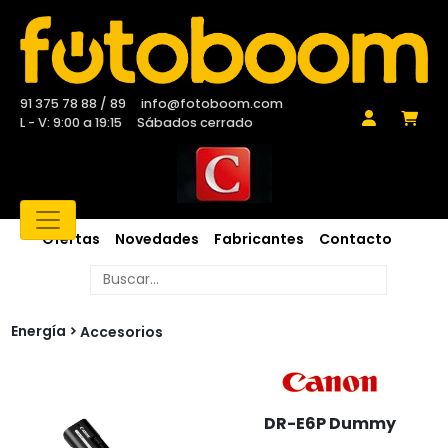
91 375 78 88 / 89
info@fotoboom.com
L - V: 9:00 a 19:15
Sábados cerrado
Ofertas
Novedades
Fabricantes
Contacto
Energía
Accesorios
DR-E6P Dummy