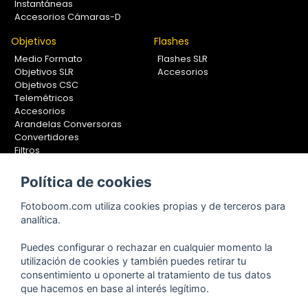
Instantáneas
Accesorios Cámaras-D
Objetivos
Flashes
Medio Formato
Flashes SLR
Objetivos SLR
Accesorios
Objetivos CSC
Telemétricos
Accesorios
Arandelas Conversoras
Convertidores
Filtros
Lentes Aproximación
Calibradores
Política de cookies
Soportes Fotografía
Fotoboom.com utiliza cookies propias y de terceros para
Monopiés
analítica.
Rótulas
Trípodes
Puedes configurar o rechazar en cualquier momento la
Kit Completos
utilización de cookies y también puedes retirar tu
Accesorios
consentimiento u oponerte al tratamiento de tus datos
que hacemos en base al interés legítimo.