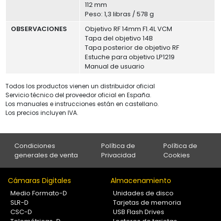
112 mm
Peso: 1,3 libras / 578 g
OBSERVACIONES
Objetivo RF 14mm F1.4L VCM
Tapa del objetivo 14B
Tapa posterior de objetivo RF
Estuche para objetivo LP1219
Manual de usuario
Todos los productos vienen un distribuidor oficial
Servicio técnico del proveedor oficial en España.
Los manuales e instrucciones están en castellano.
Los precios incluyen IVA.
Condiciones
Política de
Política de
generales de venta
Privacidad
Cookies
Cámaras Digitales
Almacenamiento
Medio Formato-D
Unidades de disco
SLR-D
Tarjetas de memoria
CSC-D
USB Flash Drives