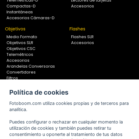
Telemétricas-D
Lectores de tarjetas
Compactas-D
Accesorios
Instantáneas
Accesorios Cámaras-D
Objetivos
Flashes
Medio Formato
Flashes SLR
Objetivos SLR
Accesorios
Objetivos CSC
Telemétricos
Accesorios
Arandelas Conversoras
Convertidores
Filtros
Lentes Aproximación
Calibradores
Política de cookies
Soportes Fotografía
Fotoboom.com utiliza cookies propias y de terceros para
Monopiés
analítica.
Rótulas
Trípodes
Puedes configurar o rechazar en cualquier momento la
Kit Completos
utilización de cookies y también puedes retirar tu
Accesorios
consentimiento u oponerte al tratamiento de tus datos