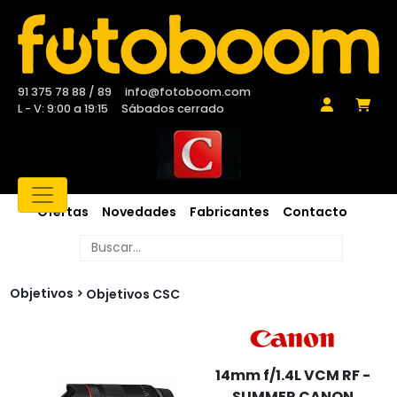
91 375 78 88 / 89
info@fotoboom.com
L - V: 9:00 a 19:15
Sábados cerrado
Ofertas
Novedades
Fabricantes
Contacto
Objetivos
Objetivos CSC
14mm f/1.4L VCM RF -
SUMMER CANON