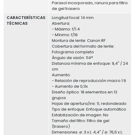
Parasol incorporado, ranura para filtro
de gel trasero
CARACTERÍSTICAS
Longitud focal: 14 mm
TÉCNICAS
Abertura:
- Máximo: f/1.4
- Mínimo: f/16
Montura de lente: Canon RF
Cobertura del formato de lente:
Fotograma completo
Ángulo de visión: 114°
Distancia mínima de enfoque: 9,4" / 24
cm
Aumento:
- Relación de reproducción macro 1:9
- Aumento de 0,11x
Diseño óptico: 18 elementos en 13
grupos
Hojas de apertura/iris: 11, redondeado
Tipo de enfoque: Enfoque automático
Estabilización de imagen: No
Tamaño del filtro: Filtro de gel
(trasero)
Dimensiones: ø: 3 x L: 4,4" / ø: 76,5 x L: