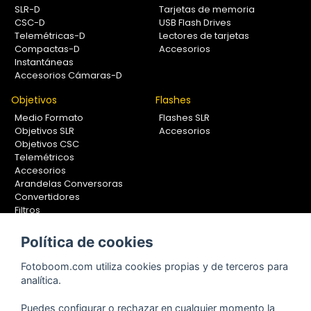
SLR-D
Tarjetas de memoria
CSC-D
USB Flash Drives
Telemétricas-D
Lectores de tarjetas
Compactas-D
Accesorios
Instantáneas
Accesorios Cámaras-D
Objetivos
Flashes
Medio Formato
Flashes SLR
Objetivos SLR
Accesorios
Objetivos CSC
Telemétricos
Accesorios
Arandelas Conversoras
Convertidores
Filtros
Lentes Aproximación
Calibradores
Política de cookies
Soportes Fotografía
Fotoboom.com utiliza cookies propias y de terceros para
Monopiés
analítica.
Rótulas
Trípodes
Puedes configurar o rechazar en cualquier momento la