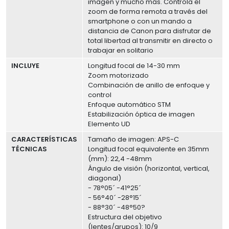
imagen y mucho más. Controla el
zoom de forma remota a través del
smartphone o con un mando a
distancia de Canon para disfrutar de
total libertad al transmitir en directo o
trabajar en solitario
INCLUYE
Longitud focal de 14-30 mm
Zoom motorizado
Combinación de anillo de enfoque y
control
Enfoque automático STM
Estabilización óptica de imagen
Elemento UD
CARACTERÍSTICAS
Tamaño de imagen: APS-C
TÉCNICAS
Longitud focal equivalente en 35mm
(mm): 22,4 -48mm
Ángulo de visión (horizontal, vertical,
diagonal)
- 78°05´ -41°25´
- 56°40´ -28°15´
- 88°30´ -48°50?
Estructura del objetivo
(lentes/grupos): 10/9