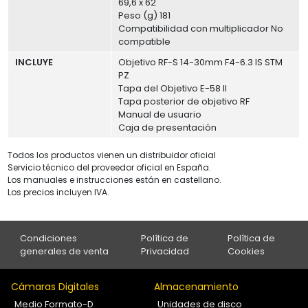
69,6 x 62
Peso (g) 181
Compatibilidad con multiplicador No
compatible
INCLUYE
Objetivo RF-S 14-30mm F4-6.3 IS STM
PZ
Tapa del Objetivo E-58 II
Tapa posterior de objetivo RF
Manual de usuario
Caja de presentación
Todos los productos vienen un distribuidor oficial
Servicio técnico del proveedor oficial en España.
Los manuales e instrucciones están en castellano.
Los precios incluyen IVA.
Condiciones
Política de
Política de
generales de venta
Privacidad
Cookies
Cámaras Digitales
Almacenamiento
Medio Formato-D
Unidades de disco