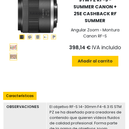
SUMMER CANON +
25E CASHBACK RF
SUMMER
Angular Zoom › Montura
Canon RF-S
398,14 €
IVA incluido
Añadir al carrito
Características
OBSERVACIONES
El objetivo RF-S 14-30mm F4-6.3 IS STM
PZ se ha diseñado para creadores de
contenido que quieren vídeos fluidos
de calidad profesional. Forma parte
de la gama de objetivos zoom