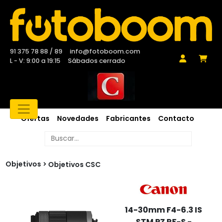
91 375 78 88 / 89
info@fotoboom.com
L - V: 9:00 a 19:15
Sábados cerrado
Ofertas
Novedades
Fabricantes
Contacto
Objetivos
Objetivos CSC
14-30mm F4-6.3 IS
STM PZ RF-S -