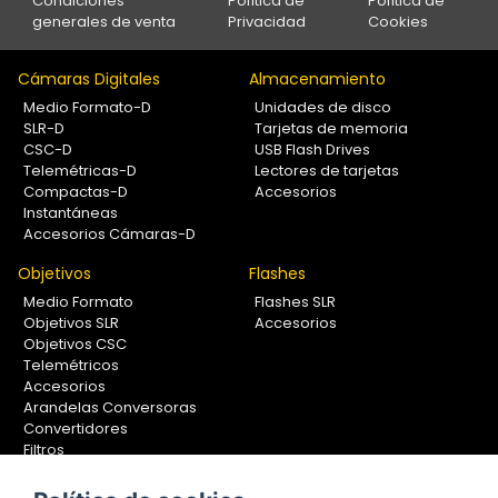
Condiciones
Política de
Política de
generales de venta
Privacidad
Cookies
Cámaras Digitales
Almacenamiento
Medio Formato-D
Unidades de disco
SLR-D
Tarjetas de memoria
CSC-D
USB Flash Drives
Telemétricas-D
Lectores de tarjetas
Compactas-D
Accesorios
Instantáneas
Accesorios Cámaras-D
Objetivos
Flashes
Medio Formato
Flashes SLR
Objetivos SLR
Accesorios
Objetivos CSC
Telemétricos
Accesorios
Arandelas Conversoras
Convertidores
Filtros
Lentes Aproximación
Calibradores