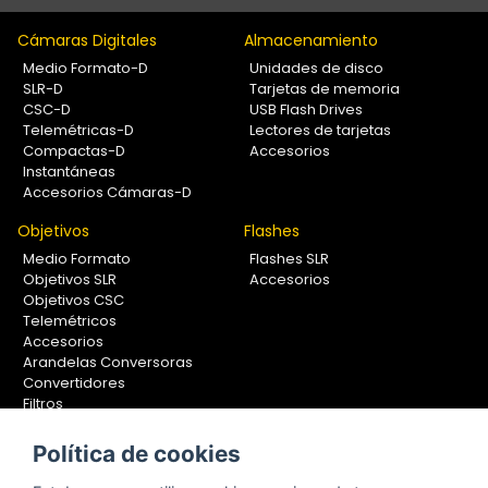
Cámaras Digitales
Almacenamiento
Medio Formato-D
Unidades de disco
SLR-D
Tarjetas de memoria
CSC-D
USB Flash Drives
Telemétricas-D
Lectores de tarjetas
Compactas-D
Accesorios
Instantáneas
Accesorios Cámaras-D
Objetivos
Flashes
Medio Formato
Flashes SLR
Objetivos SLR
Accesorios
Objetivos CSC
Telemétricos
Accesorios
Arandelas Conversoras
Convertidores
Filtros
Lentes Aproximación
Calibradores
Política de cookies
Soportes Fotografía