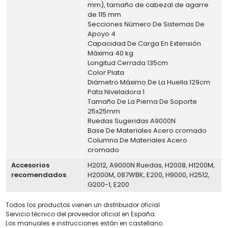
mm), tamaño de cabezal de agarre
de 115 mm
Secciones Número De Sistemas De
Apoyo 4
Capacidad De Carga En Extensión
Máxima 40 kg
Longitud Cerrada 135cm
Color Plata
Diámetro Máximo De La Huella 129cm
Pata Niveladora 1
Tamaño De La Pierna De Soporte
25x25mm
Ruedas Sugeridas A9000N
Base De Materiales Acero cromado
Columna De Materiales Acero
cromado
Accesorios
H2012, A9000N Ruedas, H2008, H1200M,
recomendados
H2000M, 087WBK, E200, H9000, H2512,
G200-1, E200
Todos los productos vienen un distribuidor oficial
Servicio técnico del proveedor oficial en España.
Los manuales e instrucciones están en castellano.