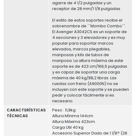
agarre de 4 1/2 pulgadas y un
receptor de 28 mm/1 1/8 pulgadas.
El estilo de estos soportes recibe el
sobrenombre de ´´Mombo Combo´´.
El Avenger A3042CS es un soporte de
4 secciones y 3 elevadores y es muy
popular para soportar marcos
elevados, marcos plegables,
mariposas y kits de tubos de
mariposa. La altura máxima de este
soporte es de 423 cm/166,5 pulgadas
y es capaz de soportar una carga
máxima de 40 kg/88,2 libras. Las
ruedas con freno (A9000N) no se
incluyen con este soporte y se pueden
pedir y colocar fácilmente si es
necesario.
CARACTERÍSTICAS
Peso : 11,8kg
TÉCNICAS
Altura Mínima 144cm
Altura Máxima 423cm
Carga Util 40 kg
Accesorio Superior Dado de 1 1/8? (28