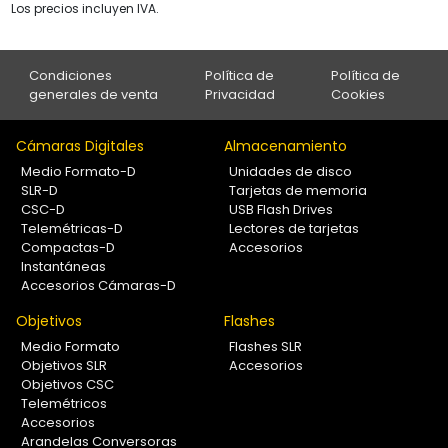
Los precios incluyen IVA.
Condiciones
Política de
Política de
generales de venta
Privacidad
Cookies
Cámaras Digitales
Almacenamiento
Medio Formato-D
Unidades de disco
SLR-D
Tarjetas de memoria
CSC-D
USB Flash Drives
Telemétricas-D
Lectores de tarjetas
Compactas-D
Accesorios
Instantáneas
Accesorios Cámaras-D
Objetivos
Flashes
Medio Formato
Flashes SLR
Objetivos SLR
Accesorios
Objetivos CSC
Telemétricos
Accesorios
Arandelas Conversoras