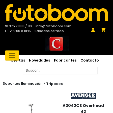
91 375 78 88 / 89
info@fotoboom.com
L - V: 9:00 a 19:15
Sábados cerrado
Ofertas
Novedades
Fabricantes
Contacto
Soportes Iluminación
Trípodes
A3042CS Overhead
42