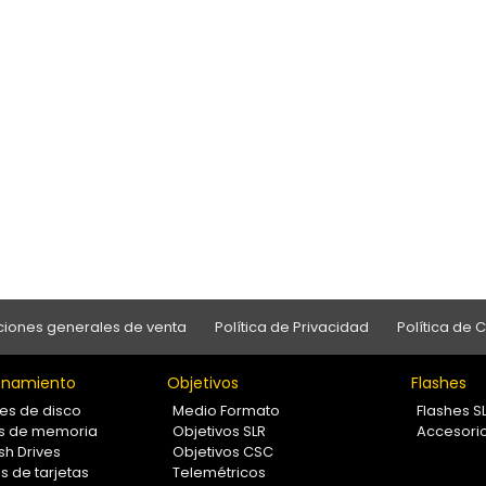
iones generales de venta
Política de Privacidad
Política de 
namiento
Objetivos
Flashes
es de disco
Medio Formato
Flashes S
as de memoria
Objetivos SLR
Accesori
sh Drives
Objetivos CSC
s de tarjetas
Telemétricos