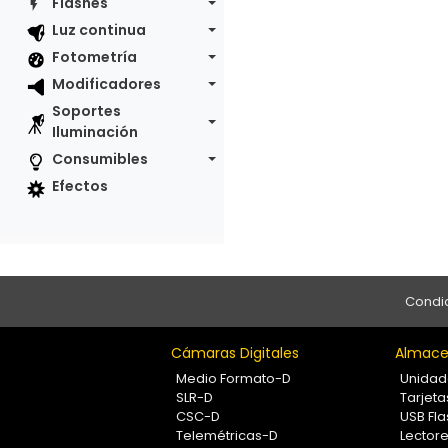
Flashes
Luz continua
Fotometría
Modificadores
Soportes
Iluminación
Consumibles
Efectos
Condic
Cámaras Digitales
Almace
Medio Formato-D
Unidad
SLR-D
Tarjet
CSC-D
USB Fla
Telemétricas-D
Lectore