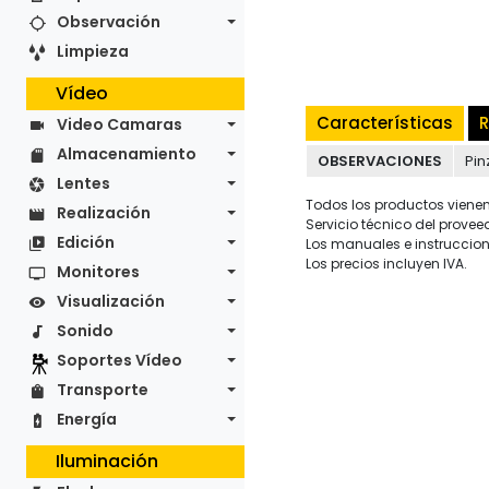
Observación
Limpieza
Vídeo
Características
R
Video Camaras
Almacenamiento
OBSERVACIONES
Pin
Lentes
Todos los productos vienen 
Realización
Servicio técnico del provee
Edición
Los manuales e instruccion
Los precios incluyen IVA.
Monitores
Visualización
Sonido
Soportes Vídeo
Transporte
Energía
Iluminación