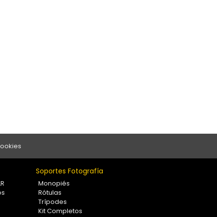
Cookies
Soportes Fotografía
LR
Monopiés
os
Rótulas
Trípodes
Kit Completos